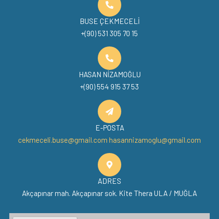
BUSE ÇEKMECELİ
+(90) 531 305 70 15
HASAN NİZAMOĞLU
+(90) 554 915 37 53
E-POSTA
cekmeceli.buse@gmail.com
hasannizamoglu@gmail.com
ADRES
Akçapınar mah. Akçapınar sok. Kite Thera ULA / MUĞLA