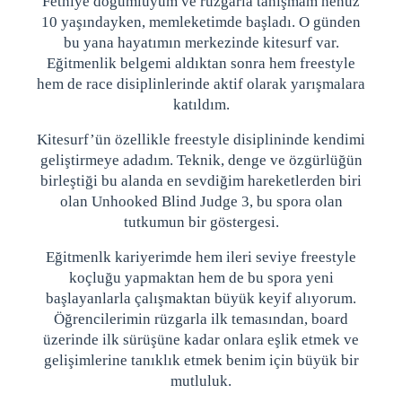
Fethiye doğumluyum ve rüzgarla tanışmam henüz
10 yaşındayken, memleketimde başladı. O günden
bu yana hayatımın merkezinde kitesurf var.
Eğitmenlik belgemi aldıktan sonra hem freestyle
hem de race disiplinlerinde aktif olarak yarışmalara
katıldım.
Kitesurf’ün özellikle freestyle disiplininde kendimi
geliştirmeye adadım. Teknik, denge ve özgürlüğün
birleştiği bu alanda en sevdiğim hareketlerden biri
olan Unhooked Blind Judge 3, bu spora olan
tutkumun bir göstergesi.
Eğitmenlk kariyerimde hem ileri seviye freestyle
koçluğu yapmaktan hem de bu spora yeni
başlayanlarla çalışmaktan büyük keyif alıyorum.
Öğrencilerimin rüzgarla ilk temasından, board
üzerinde ilk sürüşüne kadar onlara eşlik etmek ve
gelişimlerine tanıklık etmek benim için büyük bir
mutluluk.