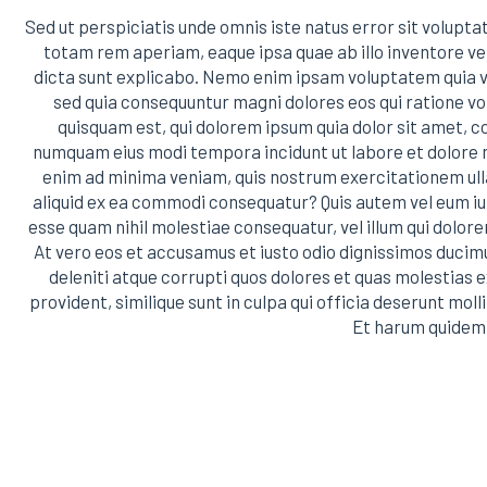
Sed ut perspiciatis unde omnis iste natus error sit volu
totam rem aperiam, eaque ipsa quae ab illo inventore ver
dicta sunt explicabo. Nemo enim ipsam voluptatem quia vol
sed quia consequuntur magni dolores eos qui ratione v
quisquam est, qui dolorem ipsum quia dolor sit amet, co
numquam eius modi tempora incidunt ut labore et dolore
enim ad minima veniam, quis nostrum exercitationem ulla
aliquid ex ea commodi consequatur? Quis autem vel eum iur
esse quam nihil molestiae consequatur, vel illum qui dolor
At vero eos et accusamus et iusto odio dignissimos ducim
deleniti atque corrupti quos dolores et quas molestias 
provident, similique sunt in culpa qui officia deserunt moll
Et harum quidem