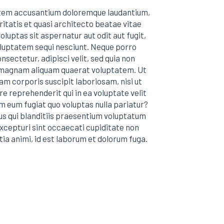
ptatem accusantium doloremque laudantium,
itatis et quasi architecto beatae vitae
uptas sit aspernatur aut odit aut fugit,
oluptatem sequi nesciunt. Neque porro
nsectetur, adipisci velit, sed quia non
 magnam aliquam quaerat voluptatem. Ut
m corporis suscipit laboriosam, nisi ut
e reprehenderit qui in ea voluptate velit
em eum fugiat quo voluptas nulla pariatur?
us qui blanditiis praesentium voluptatum
excepturi sint occaecati cupiditate non
itia animi, id est laborum et dolorum fuga.