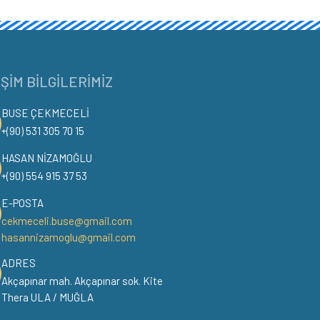
IŞIM BILGILERIMIZ
BUSE ÇEKMECELİ
+(90) 531 305 70 15
HASAN NİZAMOĞLU
+(90) 554 915 37 53
E-POSTA
cekmeceli.buse@gmail.com
hasannizamoglu@gmail.com
ADRES
Akçapınar mah. Akçapınar sok. Kite
Thera ULA / MUĞLA