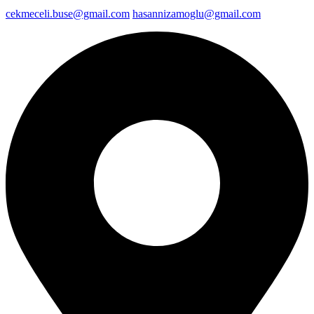
cekmeceli.buse@gmail.com
hasannizamoglu@gmail.com